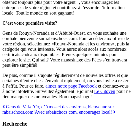
obtenez toujours plus pour votre argent –, vous encouragez les
entreprises de votre région et contribuez à l’essor de l’information
locale. Tout le monde en sort gagnant!
C’est votre première visite?
Gens de Rouyn-Noranda et d’Abitibi-Ouest, on vous souhaite une
cordiale bienvenue sur rabaischocs.com. Pour accéder aux offres de
votre région, sélectionnez «Rouyn-Noranda et les environs», puis la
catégorie qui vous intéresse. Vous aurez alors accès aux nombreux
certificats-cadeaux disponibles. Prenez quelques minutes pour
explorer le site. Qui sait? Votre magasinage des Fêtes s’en trouvera
peut-être simplifié!
De plus, comme il s’ajoute régulièrement de nouvelles offres et que
certaines d’entre elles s’envolent rapidement, on vous invite à rester
à l’affût. Pour ce faire,
aimez notre page Facebook
et abonnez-vous
à notre infolettre. Surveillez également le journal
Le Citoyen
pour ne
rien manquer des nouveautés. Bon magasinage!
Navigation
Gens de Val-d’Or, d’Amos et des environs, bienvenue sur
rabaischocs.com!
Avec rabaischocs.com, encouragez local!
des
articles
Recherche