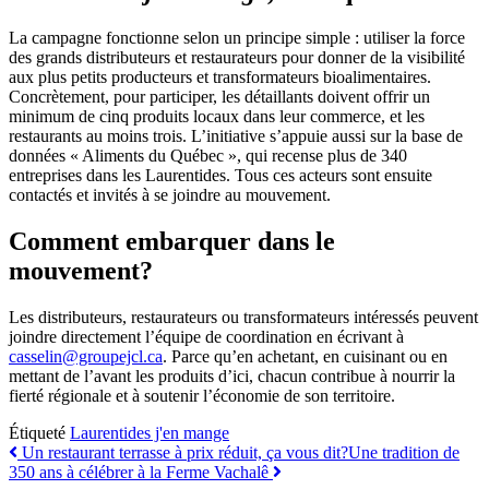
La campagne fonctionne selon un principe simple : utiliser la force
des grands distributeurs et restaurateurs pour donner de la visibilité
aux plus petits producteurs et transformateurs bioalimentaires.
Concrètement, pour participer, les détaillants doivent offrir un
minimum de cinq produits locaux dans leur commerce, et les
restaurants au moins trois. L’initiative s’appuie aussi sur la base de
données « Aliments du Québec », qui recense plus de 340
entreprises dans les Laurentides. Tous ces acteurs sont ensuite
contactés et invités à se joindre au mouvement.
Comment embarquer dans le
mouvement?
Les distributeurs, restaurateurs ou transformateurs intéressés peuvent
joindre directement l’équipe de coordination en écrivant à
casselin@groupejcl.ca
. Parce qu’en achetant, en cuisinant ou en
mettant de l’avant les produits d’ici, chacun contribue à nourrir la
fierté régionale et à soutenir l’économie de son territoire.
Étiqueté
Laurentides j'en mange
Navigation
Un restaurant terrasse à prix réduit, ça vous dit?
Une tradition de
350 ans à célébrer à la Ferme Vachalê
des