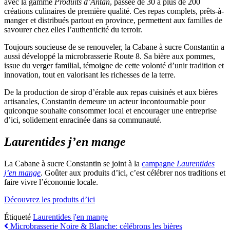
avec la gamme
Produits d’Antan
, passée de 30 à plus de 200
créations culinaires de première qualité. Ces repas complets, prêts-à-
manger et distribués partout en province, permettent aux familles de
savourer chez elles l’authenticité du terroir.
Toujours soucieuse de se renouveler, la Cabane à sucre Constantin a
aussi développé la microbrasserie Route 8. Sa bière aux pommes,
issue du verger familial, témoigne de cette volonté d’unir tradition et
innovation, tout en valorisant les richesses de la terre.
De la production de sirop d’érable aux repas cuisinés et aux bières
artisanales, Constantin demeure un acteur incontournable pour
quiconque souhaite consommer local et encourager une entreprise
d’ici, solidement enracinée dans sa communauté.
Laurentides j’en mange
La Cabane à sucre Constantin se joint à la
campagne
Laurentides
j’en mange
. Goûter aux produits d’ici, c’est célébrer nos traditions et
faire vivre l’économie locale.
Découvrez les produits d’ici
Étiqueté
Laurentides j'en mange
Navigation
Microbrasserie Noire & Blanche: célébrons les bières