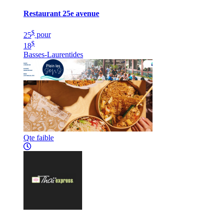
Restaurant 25e avenue
$
25
pour
$
18
Basses-Laurentides
Qte faible