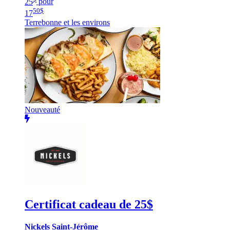
25
pour
50
$
17
Terrebonne et les environs
Nouveauté
Certificat cadeau de 25$
Nickels Saint-Jérôme