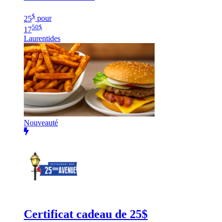
$
25
pour
50
$
17
Laurentides
Nouveauté
Certificat cadeau de 25$