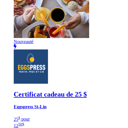
Nouveauté
Certificat cadeau de 25 $
Eggspress St-Lin
$
25
pour
50
$
12