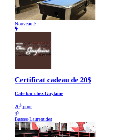
Nouveauté
Certificat cadeau de 20$
Café bar chez Guylaine
$
20
pour
$
9
Basses-Laurentides