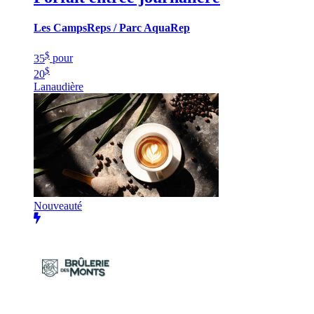
Les CampsReps / Parc AquaRep
$
35
pour
$
20
Lanaudière
Nouveauté