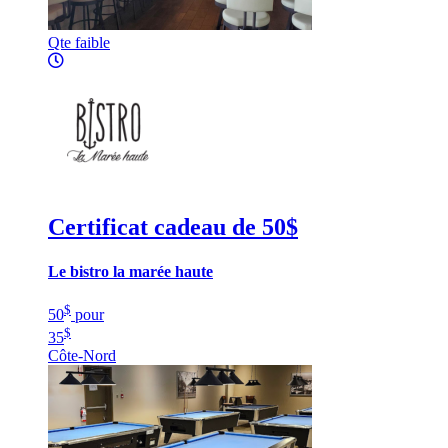
Qte faible
Certificat cadeau de 50$
Le bistro la marée haute
$
50
pour
$
35
Côte-Nord