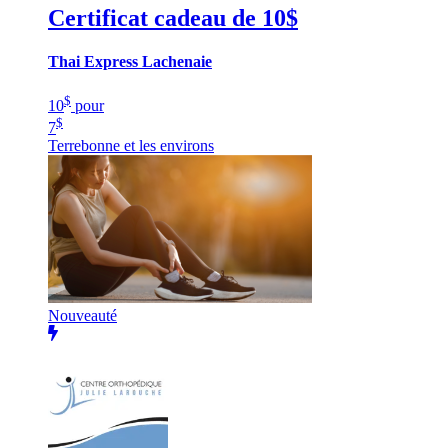
Certificat cadeau de 10$
Thai Express Lachenaie
$
10
pour
$
7
Terrebonne et les environs
Nouveauté