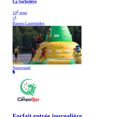
La Sorbetière
$
10
pour
$
5
Basses-Laurentides
Nouveauté
Forfait entrée journalière