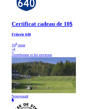
Certificat cadeau de 10$
Friterie 640
$
10
pour
$
7
Terrebonne et les environs
Nouveauté