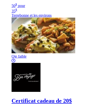
$
50
pour
$
35
Terrebonne et les environs
Qte faible
Certificat cadeau de 20$