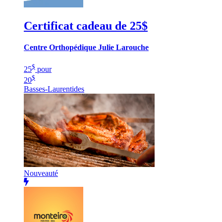
Certificat cadeau de 25$
Centre Orthopédique Julie Larouche
$
25
pour
$
20
Basses-Laurentides
Nouveauté