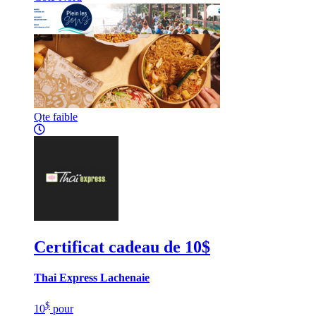
Qte faible
Certificat cadeau de 10$
Thai Express Lachenaie
$
10
pour