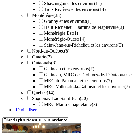
Shawinigan et les environs
(11)
Trois Rivières et les environs
(14)
Montérégie
(38)
Granby et les environs
(1)
Haut-Richelieu – Jardins-de-Napierville
(3)
Montérégie-Est
(1)
Montérégie-Ouest
(14)
Saint-Jean-sur-Richelieu et les environs
(3)
Nord-du-Québec
(8)
Ontario
(7)
Outaouais
(8)
Gatineau et les environs
(7)
Gatineau, MRC des Collines-de-L'Outaouais et 
MRC de Papineau et les environs
(7)
MRC Vallée-de-la-Gatineau et les environs
(7)
Québec
(14)
Saguenay-Lac-Saint-Jean
(20)
MRC Maria-Chapdelaine
(8)
Réinitialiser