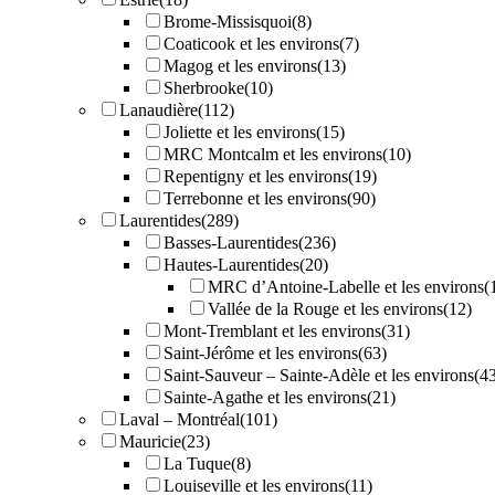
Brome-Missisquoi
(8)
Coaticook et les environs
(7)
Magog et les environs
(13)
Sherbrooke
(10)
Lanaudière
(112)
Joliette et les environs
(15)
MRC Montcalm et les environs
(10)
Repentigny et les environs
(19)
Terrebonne et les environs
(90)
Laurentides
(289)
Basses-Laurentides
(236)
Hautes-Laurentides
(20)
MRC d’Antoine-Labelle et les environs
(
Vallée de la Rouge et les environs
(12)
Mont-Tremblant et les environs
(31)
Saint-Jérôme et les environs
(63)
Saint-Sauveur – Sainte-Adèle et les environs
(4
Sainte-Agathe et les environs
(21)
Laval – Montréal
(101)
Mauricie
(23)
La Tuque
(8)
Louiseville et les environs
(11)