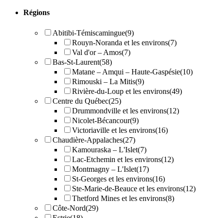
Régions
Abitibi-Témiscamingue
(9)
Rouyn-Noranda et les environs
(7)
Val d'or – Amos
(7)
Bas-St-Laurent
(58)
Matane – Amqui – Haute-Gaspésie
(10)
Rimouski – La Mitis
(9)
Rivière-du-Loup et les environs
(49)
Centre du Québec
(25)
Drummondville et les environs
(12)
Nicolet-Bécancour
(9)
Victoriaville et les environs
(16)
Chaudière-Appalaches
(27)
Kamouraska – L'Islet
(7)
Lac-Etchemin et les environs
(12)
Montmagny – L'Islet
(17)
St-Georges et les environs
(16)
Ste-Marie-de-Beauce et les environs
(12)
Thetford Mines et les environs
(8)
Côte-Nord
(29)
Estrie
(18)