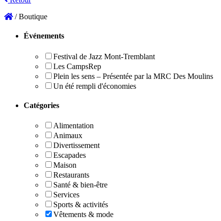
/
Boutique
Boutique
Événements
Festival de Jazz Mont-Tremblant
Les CampsRep
Plein les sens – Présentée par la MRC Des Moulins
Un été rempli d'économies
Catégories
Alimentation
Animaux
Divertissement
Escapades
Maison
Restaurants
Santé & bien-être
Services
Sports & activités
Vêtements & mode