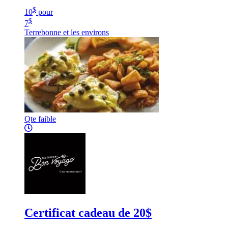
$
10
pour
$
7
Terrebonne et les environs
Qte faible
Certificat cadeau de 20$