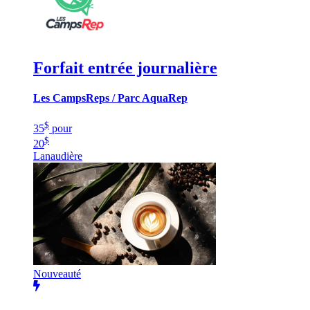
Forfait entrée journalière
Les CampsReps / Parc AquaRep
$
35
pour
$
20
Lanaudière
Nouveauté