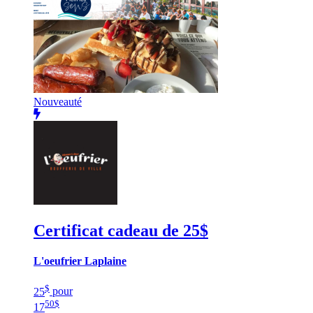
Nouveauté
Certificat cadeau de 25$
L'oeufrier Laplaine
$
25
pour
50
$
17