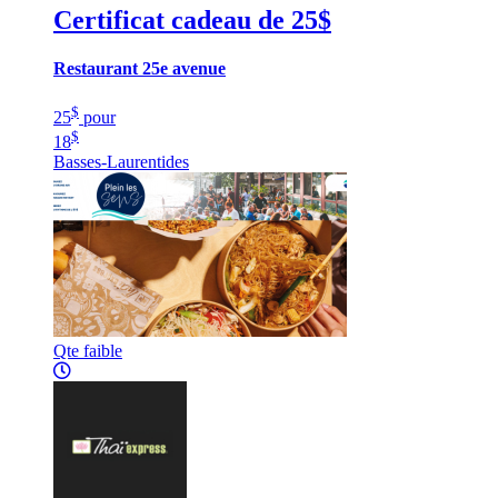
Certificat cadeau de 25$
Restaurant 25e avenue
$
25
pour
$
18
Basses-Laurentides
Qte faible