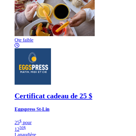
Qte faible
Certificat cadeau de 25 $
Eggspress St-Lin
$
25
pour
50
$
12
Lanaudière