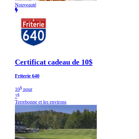
Nouveauté
Certificat cadeau de 10$
Friterie 640
$
10
pour
$
7
Terrebonne et les environs