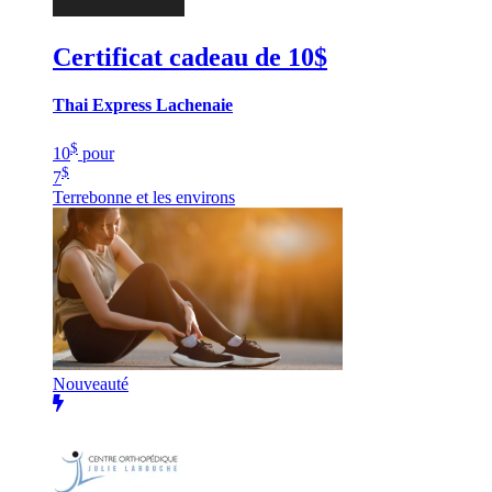
Certificat cadeau de 10$
Thai Express Lachenaie
$
10
pour
$
7
Terrebonne et les environs
Nouveauté