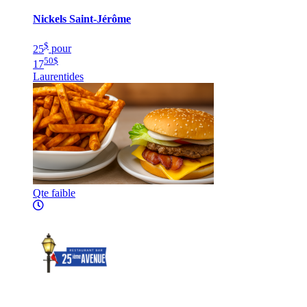
Nickels Saint-Jérôme
$
25
pour
50
$
17
Laurentides
Qte faible