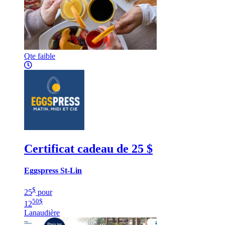
Qte faible
Certificat cadeau de 25 $
Eggspress St-Lin
$
25
pour
50
$
12
Lanaudière