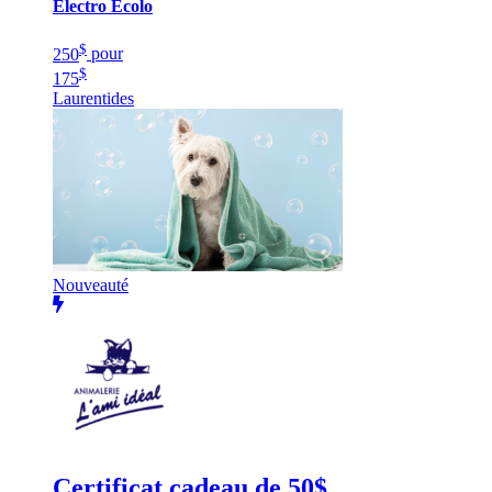
Électro Écolo
$
250
pour
$
175
Laurentides
Nouveauté
Certificat cadeau de 50$