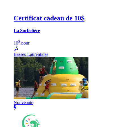
Certificat cadeau de 10$
La Sorbetière
$
10
pour
$
5
Basses-Laurentides
Nouveauté