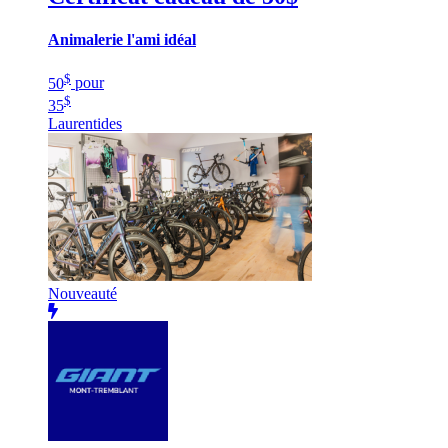
Animalerie l'ami idéal
$
50
pour
$
35
Laurentides
Nouveauté