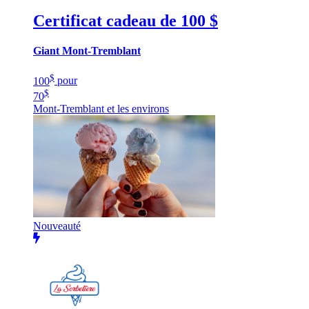
Certificat cadeau de 100 $
Giant Mont-Tremblant
$
100
pour
$
70
Mont-Tremblant et les environs
Nouveauté