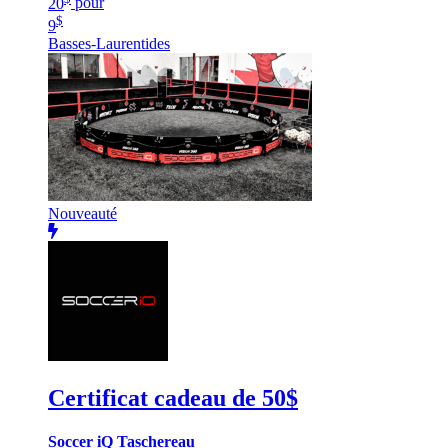
20
pour
$
9
Basses-Laurentides
Nouveauté
Certificat cadeau de 50$
Soccer iQ Taschereau