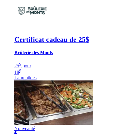
Certificat cadeau de 25$
Brûlerie des Monts
$
25
pour
$
18
Laurentides
Nouveauté