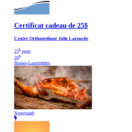
Certificat cadeau de 25$
Centre Orthopédique Julie Larouche
$
25
pour
$
20
Basses-Laurentides
Nouveauté