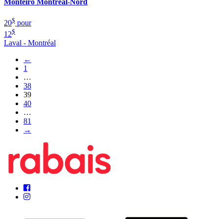
Monteiro Montréal-Nord
$
20
pour
$
12
Laval - Montréal
←
1
…
38
39
40
…
81
→