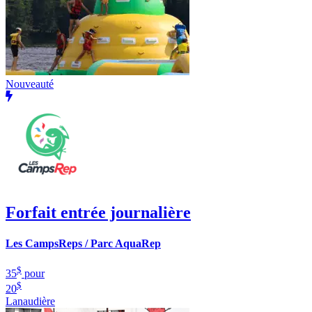
Nouveauté
Forfait entrée journalière
Les CampsReps / Parc AquaRep
$
35
pour
$
20
Lanaudière