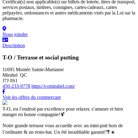
Certificat(s) non applicable(s) sur billets de loterie, titres de transport,
services postaux, timbres, consignes, cartes-cadeaux, cartes
prépayées, ordonnances et autres médicaments visés par la Loi sur la
pharmacie.
Nous joindre
Description
T-O / Terrasse et social putting
11695 Montée Sainte-Marianne
Mirabel QC
J7J 0S1
450-233-9778
https://t-omirabel.com/
Voir les offres du commerçant
T-O, est l’endroit par excellence pour relaxer, s’amuser et bien
manger en bonne compagnie!🍹
Notre grande terrasse vous accueille avec un mini-putt hors de
l’ordinaire & un resto-bar. Un été inoubliable garanti!🌴☀️