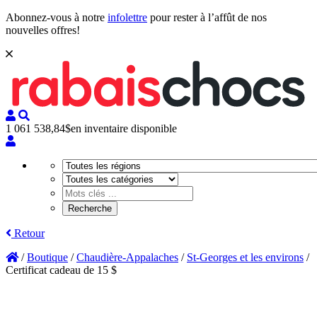
Abonnez-vous à notre
infolettre
pour rester à l’affût de nos
nouvelles offres!
1 061 538,84$
en inventaire disponible
Retour
/
Boutique
/
Chaudière-Appalaches
/
St-Georges et les environs
/
Certificat cadeau de 15 $