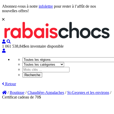
Abonnez-vous à notre
infolettre
pour rester à l’affût de nos
nouvelles offres!
1 061 538,84$
en inventaire disponible
Retour
/
Boutique
/
Chaudière-Appalaches
/
St-Georges et les environs
/
Certificat cadeau de 70$