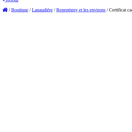
/
Boutique
/
Lanaudière
/
Repentigny et les environs
/
Certificat c