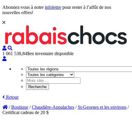
Abonnez-vous à notre
infolettre
pour rester à l’affût de nos
nouvelles offres!
1 061 538,84$
en inventaire disponible
Retour
/
Boutique
/
Chaudière-Appalaches
/
St-Georges et les environs
/
Certificat cadeau de 20 $