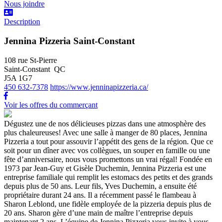
Nous joindre
Description
Jennina Pizzeria Saint-Constant
108 rue St-Pierre
Saint-Constant QC
J5A 1G7
450 632-7378
https://www.jenninapizzeria.ca/
Voir les offres du commerçant
Dégustez une de nos délicieuses pizzas dans une atmosphère des
plus chaleureuses! Avec une salle à manger de 80 places, Jennina
Pizzeria a tout pour assouvir l’appétit des gens de la région. Que ce
soit pour un dîner avec vos collègues, un souper en famille ou une
fête d’anniversaire, nous vous promettons un vrai régal! Fondée en
1973 par Jean-Guy et Gisèle Duchemin, Jennina Pizzeria est une
entreprise familiale qui remplit les estomacs des petits et des grands
depuis plus de 50 ans. Leur fils, Yves Duchemin, a ensuite été
propriétaire durant 24 ans. Il a récemment passé le flambeau à
Sharon Leblond, une fidèle employée de la pizzeria depuis plus de
20 ans. Sharon gère d’une main de maître l’entreprise depuis
maintenant 2 ans. L’équipe de Jennina Pizzeria vous invite à vous