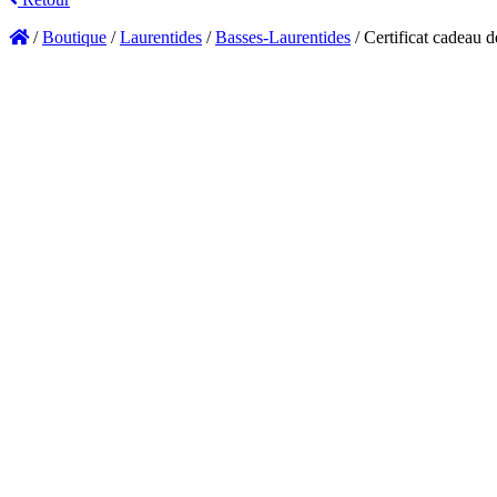
/
Boutique
/
Laurentides
/
Basses-Laurentides
/
Certificat cadeau 