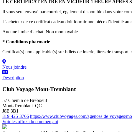
LE CERTIFICAT ENTRE EN VIGUEUR 1 HEURE APRÈS 
Il vous sera envoyé par courriel, également disponible dans votre com
L’acheteur de ce certificat cadeau doit fournir une pièce d’identité au 
Aucune limite d’achat. Non monnayable.
* Conditions pharmacie
Certificat(s) non applicable(s) sur billets de loterie, titres de transp
Nous joindre
Description
Club Voyage Mont-Tremblant
57 Chemin de Bréboeuf
Mont-Tremblant QC
J8E 3B1
819-425-3766
https://www.clubvoyages.com/agences-de-voyages/mon
Voir les offres du commerçant