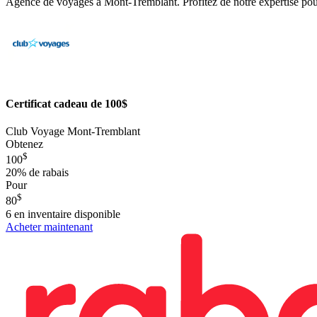
Agence de voyages à Mont-Tremblant. Profitez de notre expertise pou
Certificat cadeau de 100$
Club Voyage Mont-Tremblant
Obtenez
$
100
20%
de rabais
Pour
$
80
6
en inventaire disponible
Acheter maintenant