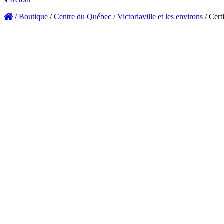
/
Boutique
/
Centre du Québec
/
Victoriaville et les environs
/
Cert