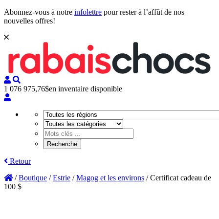
Abonnez-vous à notre
infolettre
pour rester à l’affût de nos
nouvelles offres!
1 076 975,76$
en inventaire disponible
Retour
/
Boutique
/
Estrie
/
Magog et les environs
/
Certificat cadeau de
100 $