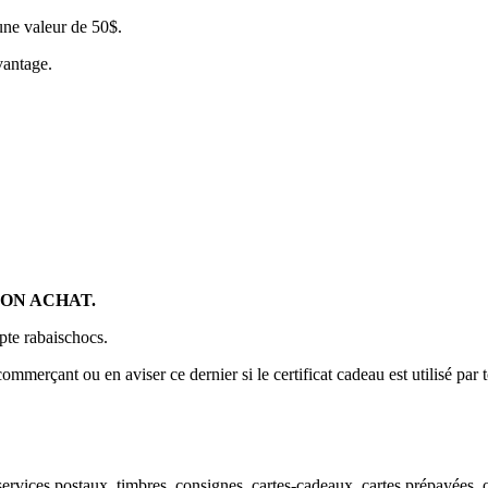
une valeur de 50$.
vantage.
SON ACHAT.
pte rabaischocs.
commerçant ou en aviser ce dernier si le certificat cadeau est utilisé par 
ort, services postaux, timbres, consignes, cartes-cadeaux, cartes prépayée