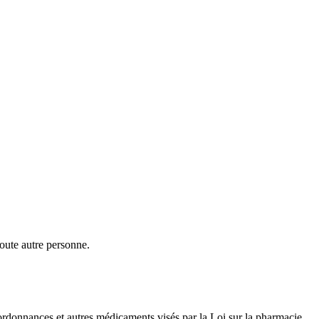
toute autre personne.
s, ordonnances et autres médicaments visés par la Loi sur la pharmacie.