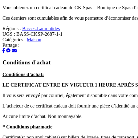
Vous obtenez un certificat cadeau de CK Spas – Boutique de Spas d’
Ces derniers sont cumulables afin de vous permettre d’économiser da
Régions :
Basses-Laurentides
UGS :
BASS-CKSP-2687-1-1
Catégories :
Maison
Partage :
Conditions d'achat
Conditions d’achat:
LE CERTIFICAT ENTRE EN VIGUEUR 1 HEURE APRÈS 
Il vous sera envoyé par courriel, également disponible dans votre com
L’acheteur de ce certificat cadeau doit fournir une pièce d’identité au 
Aucune limite d’achat. Non monnayable.
* Conditions pharmacie
Certificat(s) non applicable(s) sur billets de loterie, titres de transp