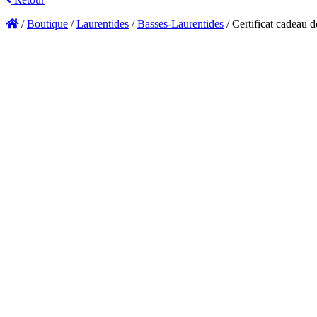
/
Boutique
/
Laurentides
/
Basses-Laurentides
/
Certificat cadeau 