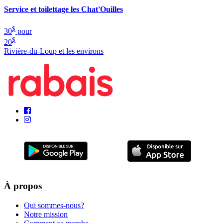
Service et toilettage les Chat'Ouilles
$
30
pour
$
20
Rivière-du-Loup et les environs
À propos
Qui sommes-nous?
Notre mission