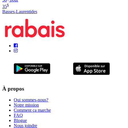
$
35
Basses-Laurentides
À propos
Qui sommes-nous?
Notre mission
Comment ça marche
FAQ
Blogue
Nous joindre