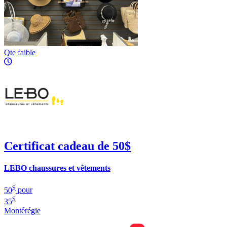
Qte faible
Certificat cadeau de 50$
LEBO chaussures et vêtements
$
50
pour
$
35
Montérégie