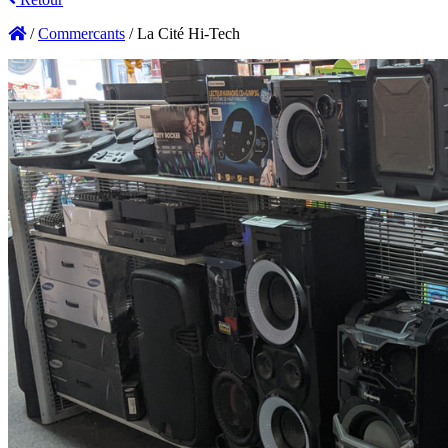
/
Commercants
/
La Cité Hi-Tech