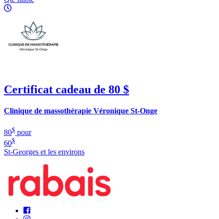
Certificat cadeau de 80 $
Clinique de massothérapie Véronique St-Onge
$
80
pour
$
60
St-Georges et les environs