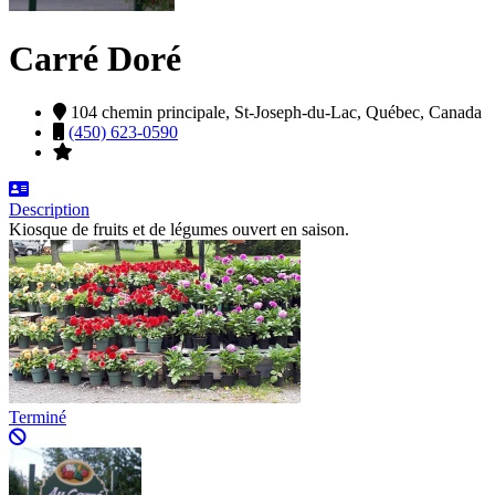
Carré Doré
104 chemin principale,
St-Joseph-du-Lac,
Québec,
Canada
(450) 623-0590
Description
Kiosque de fruits et de légumes ouvert en saison.
Terminé