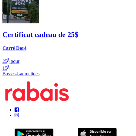
Certificat cadeau de 25$
Carré Doré
$
25
pour
$
15
Basses-Laurentides