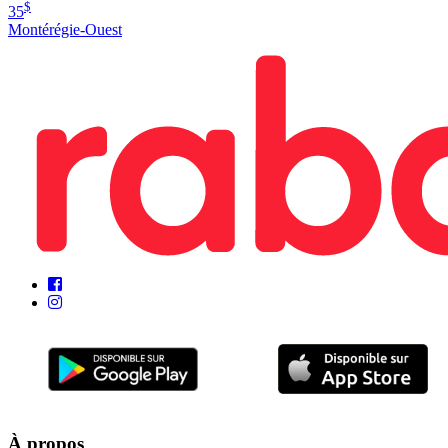
$
35
Montérégie-Ouest
À propos