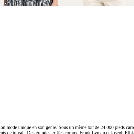
tion mode unique en son genre. Sous un même toit de 24 000 pieds carré
ments de travail. Des grandes griffes comme Frank Lyman et Joseph Ribko