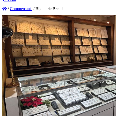
/
Commercants
/
Bijouterie Brenda