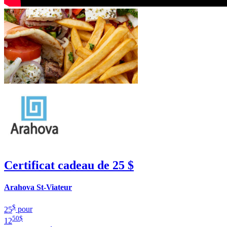
Certificat cadeau de 25 $
Arahova St-Viateur
$
25
pour
50
$
12