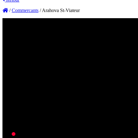
/
Commercants
/
Arahova St-Viateur