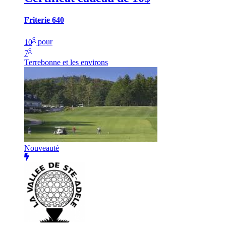
Friterie 640
$
10
pour
$
7
Terrebonne et les environs
Nouveauté