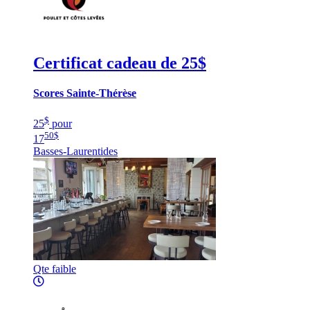
Certificat cadeau de 25$
Scores Sainte-Thérèse
$
25
pour
50
$
17
Basses-Laurentides
Qte faible