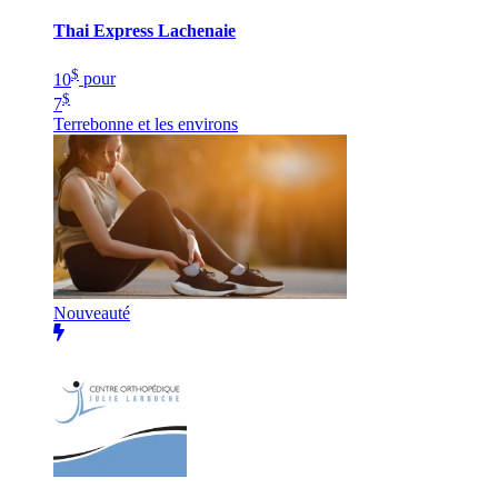
Thai Express Lachenaie
$
10
pour
$
7
Terrebonne et les environs
Nouveauté