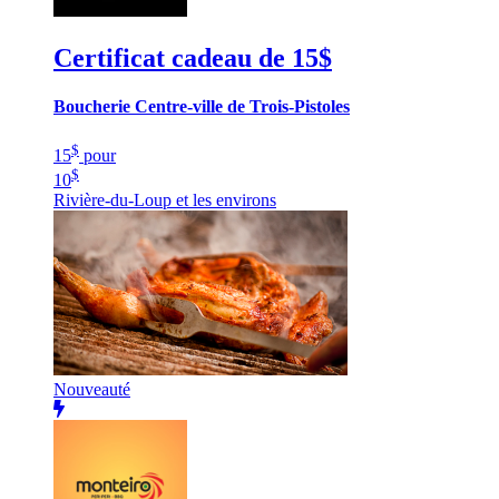
Certificat cadeau de 15$
Boucherie Centre-ville de Trois-Pistoles
$
15
pour
$
10
Rivière-du-Loup et les environs
Nouveauté