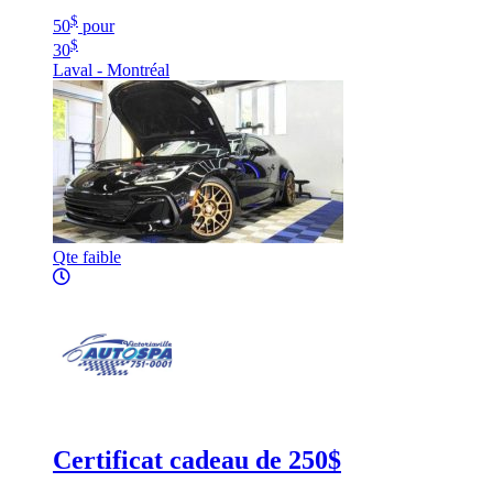
$
50
pour
$
30
Laval - Montréal
Qte faible
Certificat cadeau de 250$