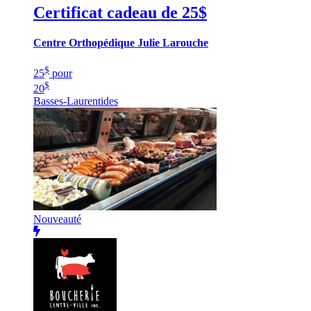
Certificat cadeau de 25$
Centre Orthopédique Julie Larouche
$
25
pour
$
20
Basses-Laurentides
Nouveauté