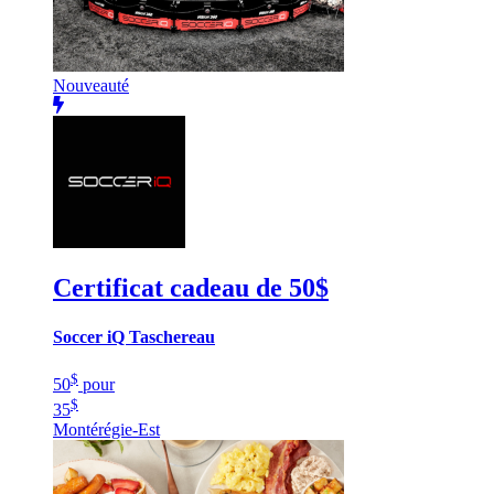
Nouveauté
Certificat cadeau de 50$
Soccer iQ Taschereau
$
50
pour
$
35
Montérégie-Est