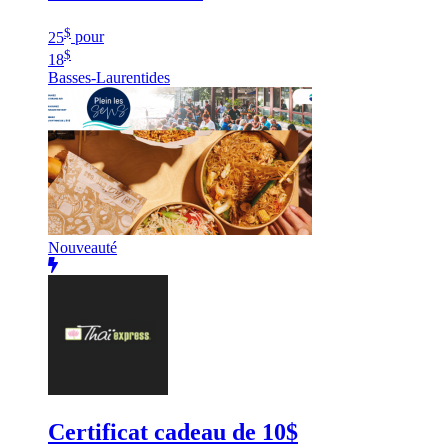
$
25
pour
$
18
Basses-Laurentides
Nouveauté
Certificat cadeau de 10$