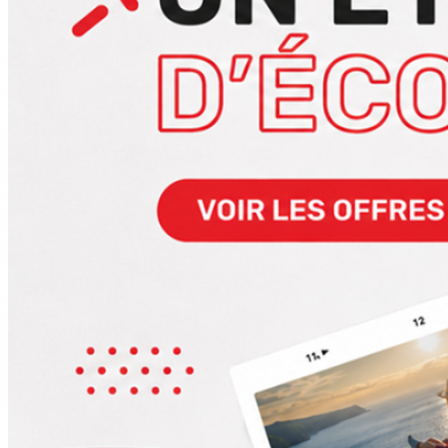
à
proximité.