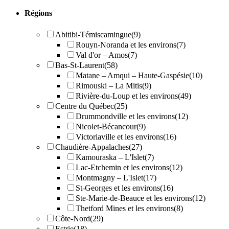
Régions
Abitibi-Témiscamingue
(9)
Rouyn-Noranda et les environs
(7)
Val d'or – Amos
(7)
Bas-St-Laurent
(58)
Matane – Amqui – Haute-Gaspésie
(10)
Rimouski – La Mitis
(9)
Rivière-du-Loup et les environs
(49)
Centre du Québec
(25)
Drummondville et les environs
(12)
Nicolet-Bécancour
(9)
Victoriaville et les environs
(16)
Chaudière-Appalaches
(27)
Kamouraska – L'Islet
(7)
Lac-Etchemin et les environs
(12)
Montmagny – L'Islet
(17)
St-Georges et les environs
(16)
Ste-Marie-de-Beauce et les environs
(12)
Thetford Mines et les environs
(8)
Côte-Nord
(29)
Estrie
(18)