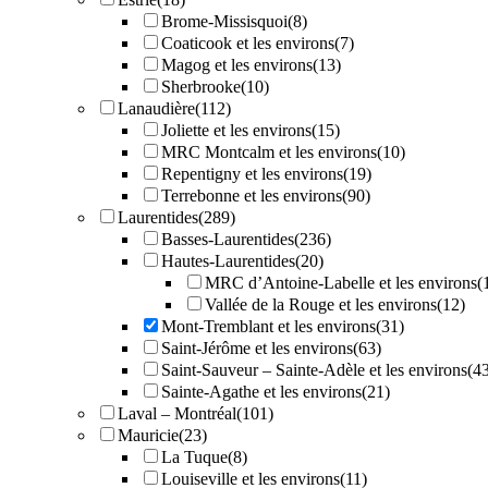
Brome-Missisquoi
(8)
Coaticook et les environs
(7)
Magog et les environs
(13)
Sherbrooke
(10)
Lanaudière
(112)
Joliette et les environs
(15)
MRC Montcalm et les environs
(10)
Repentigny et les environs
(19)
Terrebonne et les environs
(90)
Laurentides
(289)
Basses-Laurentides
(236)
Hautes-Laurentides
(20)
MRC d’Antoine-Labelle et les environs
(
Vallée de la Rouge et les environs
(12)
Mont-Tremblant et les environs
(31)
Saint-Jérôme et les environs
(63)
Saint-Sauveur – Sainte-Adèle et les environs
(4
Sainte-Agathe et les environs
(21)
Laval – Montréal
(101)
Mauricie
(23)
La Tuque
(8)
Louiseville et les environs
(11)