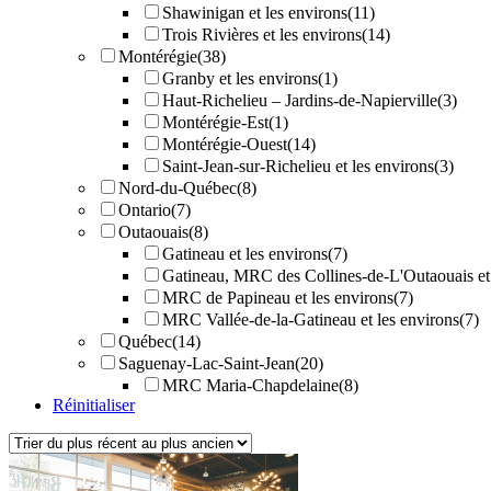
Shawinigan et les environs
(11)
Trois Rivières et les environs
(14)
Montérégie
(38)
Granby et les environs
(1)
Haut-Richelieu – Jardins-de-Napierville
(3)
Montérégie-Est
(1)
Montérégie-Ouest
(14)
Saint-Jean-sur-Richelieu et les environs
(3)
Nord-du-Québec
(8)
Ontario
(7)
Outaouais
(8)
Gatineau et les environs
(7)
Gatineau, MRC des Collines-de-L'Outaouais et 
MRC de Papineau et les environs
(7)
MRC Vallée-de-la-Gatineau et les environs
(7)
Québec
(14)
Saguenay-Lac-Saint-Jean
(20)
MRC Maria-Chapdelaine
(8)
Réinitialiser