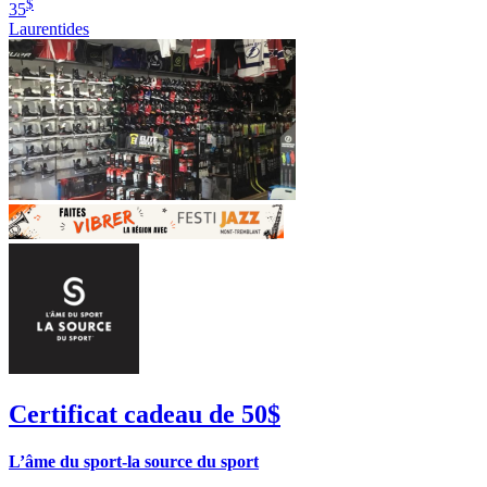
$
35
Laurentides
Certificat cadeau de 50$
L’âme du sport-la source du sport