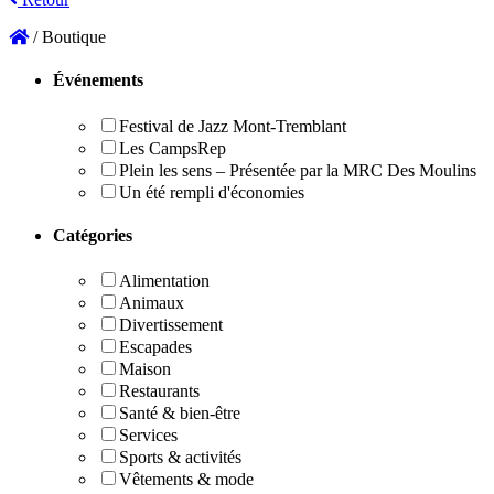
/
Boutique
Boutique
Événements
Festival de Jazz Mont-Tremblant
Les CampsRep
Plein les sens – Présentée par la MRC Des Moulins
Un été rempli d'économies
Catégories
Alimentation
Animaux
Divertissement
Escapades
Maison
Restaurants
Santé & bien-être
Services
Sports & activités
Vêtements & mode